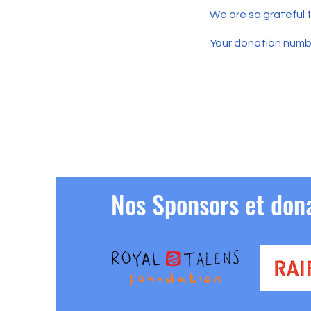
We are so grateful 
Your donation number
Nos Sponsors et don