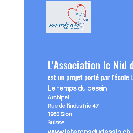
L'Association le Nid 
est un projet porté par l'école
Le temps du dessin
Archipel
Rue de l'industrie 47
1950 Sion
Suisse
www.letempsdudessin.ch