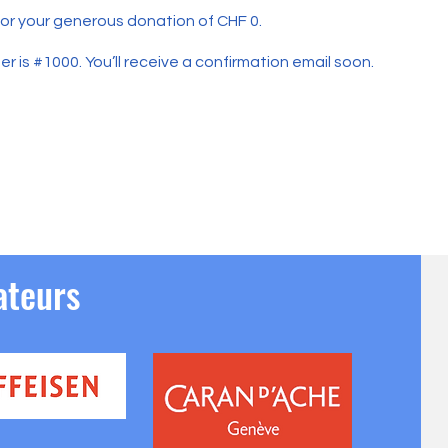
for your generous donation of CHF 0.
 is #1000. You’ll receive a confirmation email soon.
ateurs